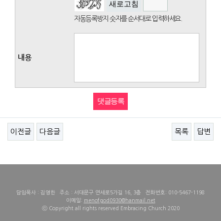
새로고침
자동등록방지 숫자를 순서대로 입력하세요.
내용
이전글
다음글
목록
답변
담임목사 : 김영한 주소 : 서대문구 연세로5가길 16, 3층 전화번호: 010-5467-1198
이메일:
menofgod0930@hanmail.net
ⓒ Copyright all rights reserved Embracing Church 2020