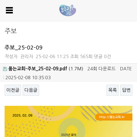
주보
주보_25-02-09
작성자
관리자
25-02-06 11:25
조회
565회
댓글
0건
품는교회-주보_25-02-09.pdf
(1.7M)
24회 다운로드
DATE
: 2025-02-08 10:35:03
이전글
다음글
목록
답변
본문