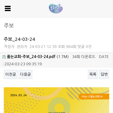
주보
주보_24-03-24
작성자
관리자
24-03-21 12:39
조회
964회
댓글
0건
품는교회-주보_24-03-24.pdf
(1.7M)
34회 다운로드
DATE
: 2024-03-23 09:35:19
이전글
다음글
목록
답변
본문