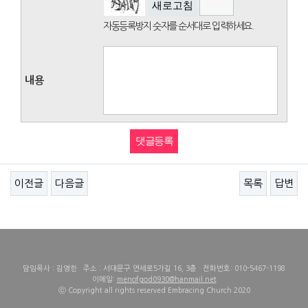
새로고침
자동등록방지 숫자를 순서대로 입력하세요.
내용
이전글
다음글
목록
답변
담임목사 : 김영한 주소 : 서대문구 연세로5가길 16, 3층 전화번호: 010-5467-1198
이메일:
menofgod0930@hanmail.net
ⓒ Copyright all rights reserved Embracing Church 2020